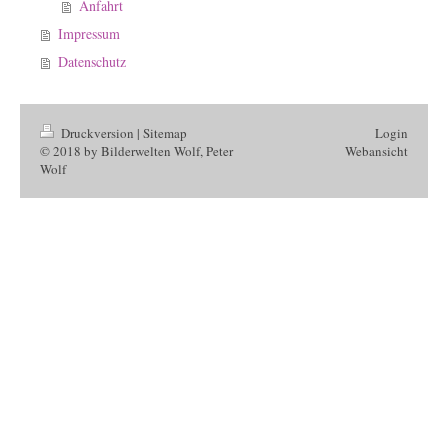
Anfahrt
Impressum
Datenschutz
Druckversion
|
Sitemap
Login
© 2018 by Bilderwelten Wolf, Peter
Webansicht
Wolf